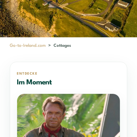
Go-to-Ireland.com
>
Cottages
ENTDECKE
Im Moment