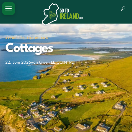
AKTUELLES AUS IRLAND
Cottages
22. Juni 2026
von Gwen LE COINTRE