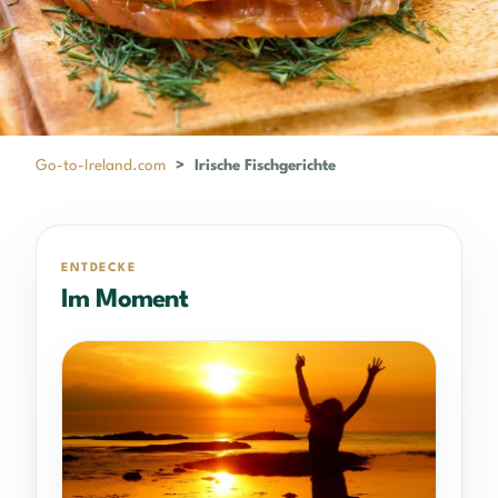
Go-to-Ireland.com
>
Irische Fischgerichte
ENTDECKE
Im Moment