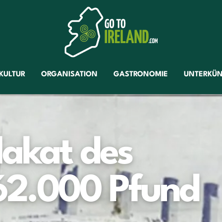
KULTUR
ORGANISATION
GASTRONOMIE
UNTERKÜN
akat des
r 62.000 Pfund