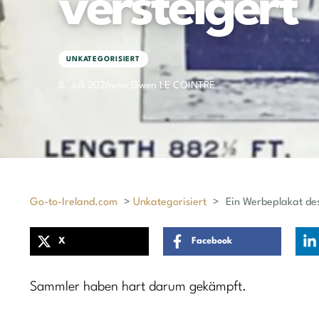
versteigert
UNKATEGORISIERT
8. Juli 2026
von Gwen LE COINTRE
Go-to-Ireland.com
>
Unkategorisiert
>
Ein Werbeplakat des
X
Facebook
Sammler haben hart darum gekämpft.