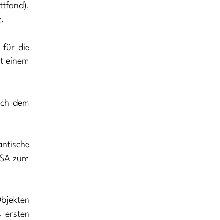
ttfand),
t.
 für die
it einem
nach dem
antische
 USA zum
bjekten
s ersten