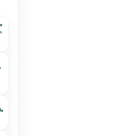
te
n
n
fe