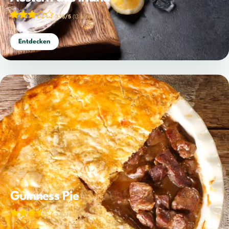
3,15/5
(13 votes)
Entdecken
Guinness Pie
3,83/5
(52 votes)