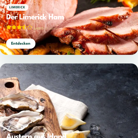
LIMERICK
Der Limerick Ham
3,48/5
(21 votes)
Entdecken
Austern aus Irland