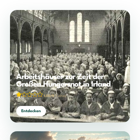
Arbeitshäuser zur Zeit der
Großen Hungersnot in Irland
1,00/5
(1 votes)
Entdecken