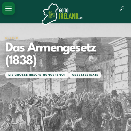
KULTUR
Das Armengesetz
(1838)
DIE GROSSE IRISCHE HUNGERSNOT
GESETZESTEXTE