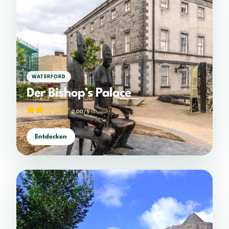
WATERFORD
Der Bishop’s Palace
2,00/5
(4 votes)
Entdecken