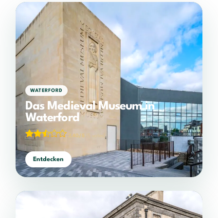
WATERFORD
Das Medieval Museum in
Waterford
2,40/5
(5 votes)
Entdecken