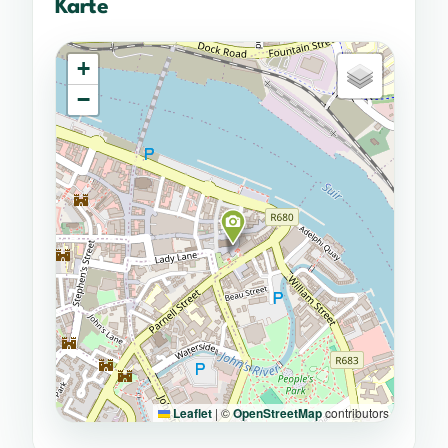
Karte
+
−
Leaflet
|
©
OpenStreetMap
contributors