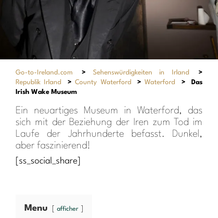
Go-to-Ireland.com
>
Sehenswürdigkeiten in Irland
>
Republik Irland
>
County Waterford
>
Waterford
>
Das
Irish Wake Museum
Ein neuartiges Museum in Waterford, das
sich mit der Beziehung der Iren zum Tod im
Laufe der Jahrhunderte befasst. Dunkel,
aber faszinierend!
[ss_social_share]
Menu
afficher