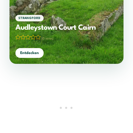
STRANGFORD
Audleystown Court Cairn
(0 votes)
Entdecken