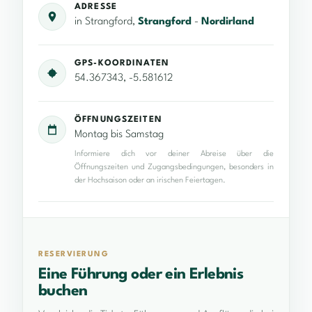
ADRESSE
in Strangford,
Strangford
-
Nordirland
GPS-KOORDINATEN
54.367343, -5.581612
ÖFFNUNGSZEITEN
Montag bis Samstag
Informiere dich vor deiner Abreise über die
Öffnungszeiten und Zugangsbedingungen, besonders in
der Hochsaison oder an irischen Feiertagen.
RESERVIERUNG
Eine Führung oder ein Erlebnis
buchen