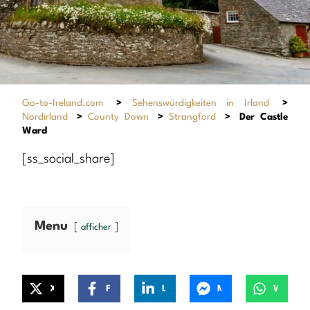
Go-to-Ireland.com
>
Sehenswürdigkeiten in Irland
>
Nordirland
>
County Down
>
Strangford
>
Der Castle
Ward
[ss_social_share]
Menu
afficher
X
Facebook
LinkedIn
Messenger
WhatsApp