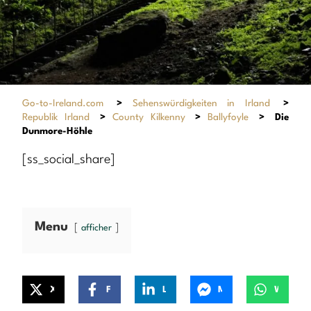
Go-to-Ireland.com
>
Sehenswürdigkeiten in Irland
>
Republik Irland
>
County Kilkenny
>
Ballyfoyle
>
Die
Dunmore-Höhle
[ss_social_share]
Menu
afficher
X
Facebook
LinkedIn
Messenger
WhatsApp