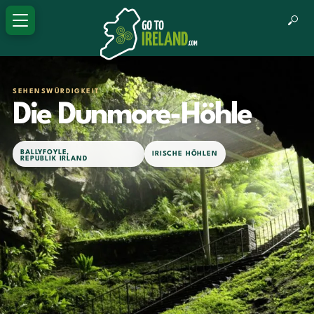
SEHENSWÜRDIGKEIT
Die Dunmore-Höhle
BALLYFOYLE
,
IRISCHE HÖHLEN
REPUBLIK IRLAND