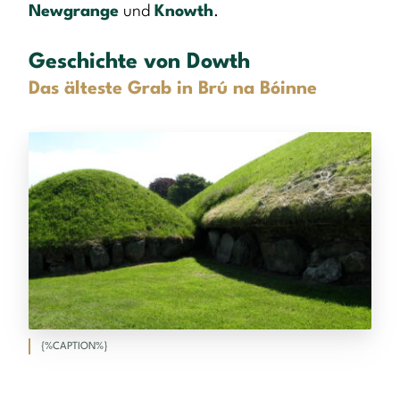
Newgrange
und
Knowth
.
Geschichte von Dowth
Das älteste Grab in Brú na Bóinne
{%CAPTION%}