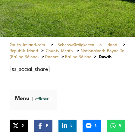
Go-to-Ireland.com
>
Sehenswürdigkeiten in Irland
>
Republik Irland
>
County Meath
>
Nationalpark Boyne-Tal
(Brú na Bóinne)
>
Donore
>
Brú na Bóinne
>
Dowth
[ss_social_share]
Menu
afficher
X
Facebook
LinkedIn
Messenger
WhatsApp