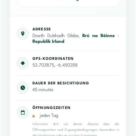
ADRESSE
Dowth Dubhadh Glebe,
Brú na Bóinne
-
Republik Irland
GPS-KOORDINATEN
53.703875, -6.450358
DAUER DER BESICHTIGUNG
45 minutes
ÖFFNUNGSZEITEN
jeden Tag
Informiere dich vor deiner Abreise über die
Öffnungszeiten und Zugangsbedingungen, besonders in
der Hochsaison oder an irischen Feiertagen.