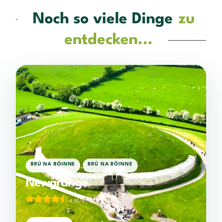
Noch so viele Dinge
zu
entdecken...
,
BRÚ NA BÓINNE
BRÚ NA BÓINNE
Newgrange
4,51/5
(1.483 votes)