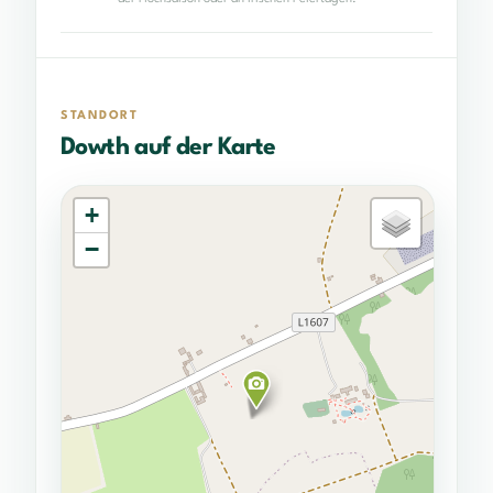
STANDORT
Dowth auf der Karte
+
−