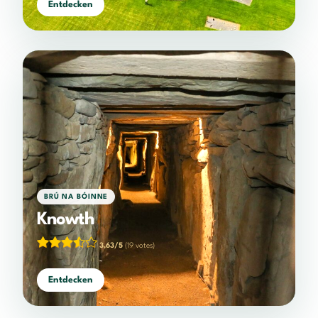
Entdecken
BRÚ NA BÓINNE
Knowth
3,63/5
(19 votes)
Entdecken