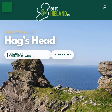
SEHENSWÜRDIGKEIT
Hag’s Head
LISCANNOR
,
IRISH CLIFFS
REPUBLIK IRLAND