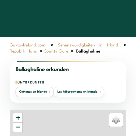
Go-to-Ireland.com
>
Sehenswürdigkeiten in Irland
>
Republik Irland
>
County Clare
>
Ballaghaline
Ballaghaline erkunden
UNTERKÜNFTE
Cottages en Irlande
Les hébergements en Irlande
1
1
+
−