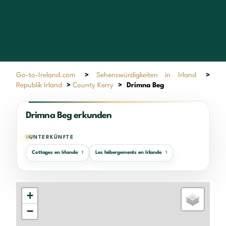
Go-to-Ireland.com
>
Sehenswürdigkeiten in Irland
>
Republik Irland
>
County Kerry
>
Drimna Beg
Drimna Beg erkunden
UNTERKÜNFTE
Cottages en Irlande
Les hébergements en Irlande
1
1
+
−