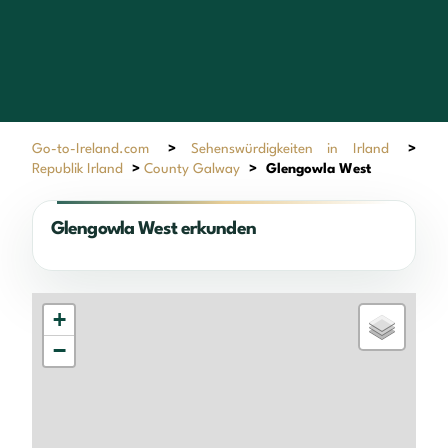
Go-to-Ireland.com
>
Sehenswürdigkeiten in Irland
>
Republik Irland
>
County Galway
>
Glengowla West
Glengowla West erkunden
+
−