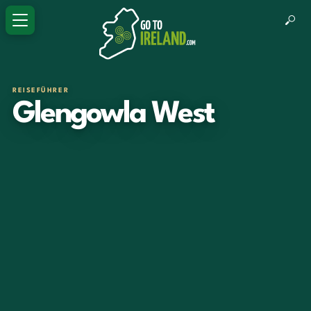
REISEFÜHRER
Glengowla West