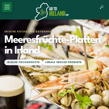
IRISCHE KÜCHE UND GETRÄNKE
Meeresfrüchte-Platten
in Irland
IRISCHE FISCHGERICHTE
LOKALE IRISCHE PRODUKTE