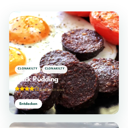
,
CLONAKILTY
CLONAKILTY
Black Pudding
3,96/5
(301 votes)
Entdecken