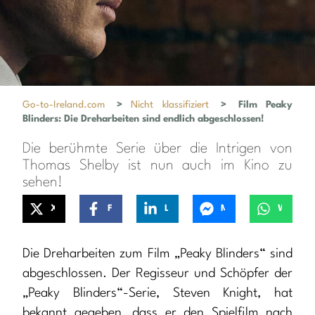
Go-to-Ireland.com
>
Nicht klassifiziert
>
Film Peaky
Blinders: Die Dreharbeiten sind endlich abgeschlossen!
Die berühmte Serie über die Intrigen von
Thomas Shelby ist nun auch im Kino zu
sehen!
X
Facebook
LinkedIn
Messenger
WhatsApp
Die Dreharbeiten zum Film „Peaky Blinders“ sind
abgeschlossen. Der Regisseur und Schöpfer der
„Peaky Blinders“-Serie, Steven Knight, hat
bekannt gegeben, dass er den Spielfilm nach