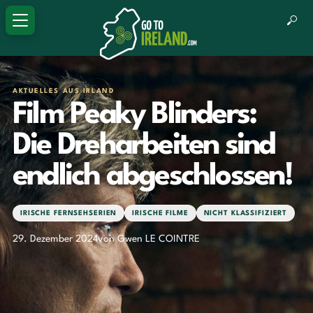
AKTUELLES AUS IRLAND
Film Peaky Blinders:
Die Dreharbeiten sind
endlich abgeschlossen!
IRISCHE FERNSEHSERIEN
IRISCHE FILME
NICHT KLASSIFIZIERT
29. Dezember 2024
von Gwen LE COINTRE