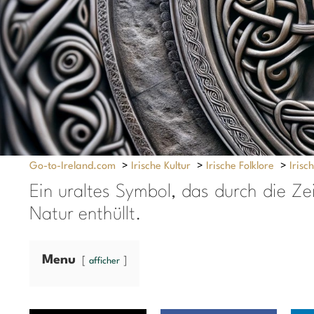
Go-to-Ireland.com
>
Irische Kultur
>
Irische Folklore
>
Irisc
Ein uraltes Symbol, das durch die Ze
Natur enthüllt.
Menu
afficher