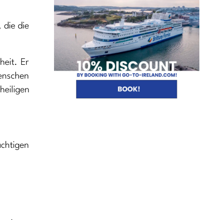
 die die
eit. Er
enschen
heiligen
chtigen