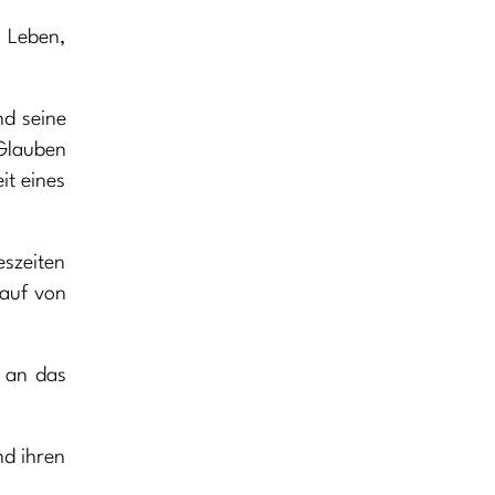
m Leben,
nd seine
 Glauben
it eines
eszeiten
lauf von
d an das
nd ihren