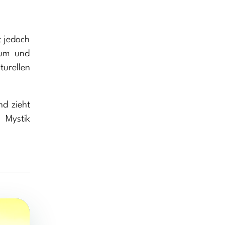
t jedoch
tum und
turellen
nd zieht
 Mystik