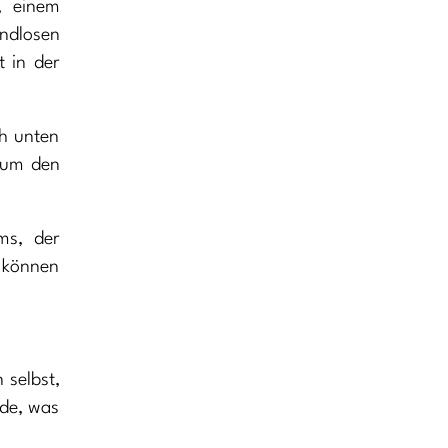
, einem
endlosen
t in der
ch unten
e um den
ms, der
 können
 selbst,
rde, was