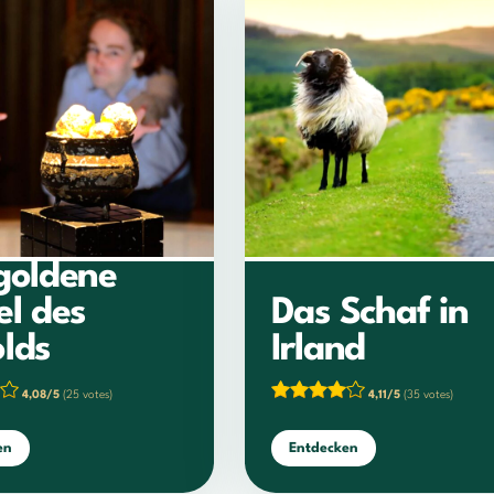
goldene
el des
Das Schaf in
lds
Irland
4,08/5
(25 votes)
4,11/5
(35 votes)
en
Entdecken