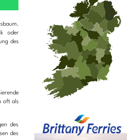
ensbaum.
ck oder
lung des
nierende
 oft als
gen des
sen des