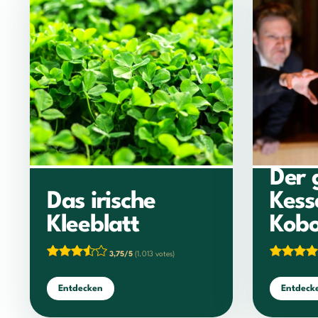
Der 
Das irische
Kess
Kleeblatt
Kobo
3,75/5
(1.013 votes)
Entdecken
Entdeck