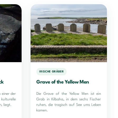
IRISCHE GRÄBER
ck
Grave of the Yellow Men
 einer der
Die Grave of the Yellow Men ist ein
ulturelle
Grab in Kilbaha, in dem sechs Fischer
, liegt.
ruhen, die tragisch auf See ums Leben
kamen.