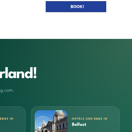
rland!
ng.com.
B&BS IN
HOTELS UND B&BS IN
Belfast