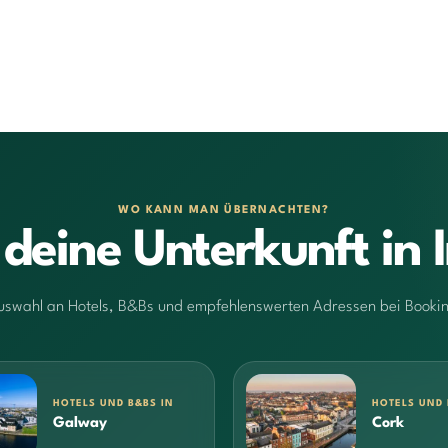
WO KANN MAN ÜBERNACHTEN?
 deine Unterkunft in I
uswahl an Hotels, B&Bs und empfehlenswerten Adressen bei Booki
HOTELS UND B&BS IN
HOTELS UND 
Galway
Cork