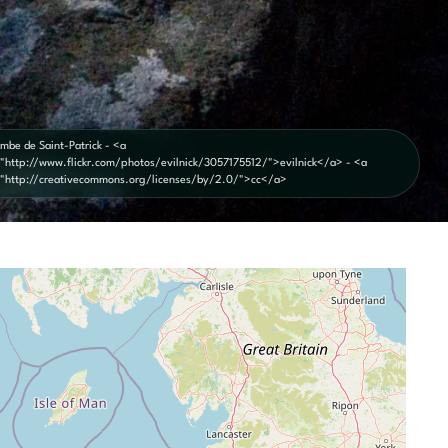
mbe de Saint-Patrick - <a
="http://www.flickr.com/photos/evilnick/3057175512/">evilnick</a> - <a
="http://creativecommons.org/licenses/by/2.0/">cc</a>