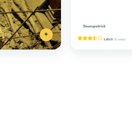
Downpatrick
+
3,80/5
(10 votes)