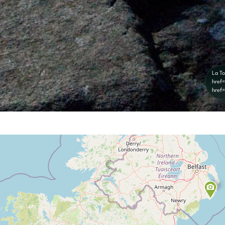
La To
href
href