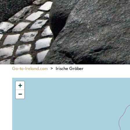
Go-to-Ireland.com
>
Irische Gräber
+
−