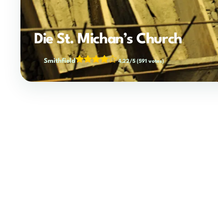
Die St. Michan’s Church
Smithfield
4,22/5
(591 votes)