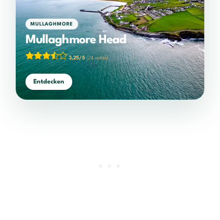
MULLAGHMORE
Mullaghmore Head
3,25/5
(24 votes)
Entdecken