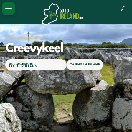
SEHENSWÜRDIGKEIT
Creevykeel
MULLAGHMORE
,
CAIRNS IN IRLAND
REPUBLIK IRLAND