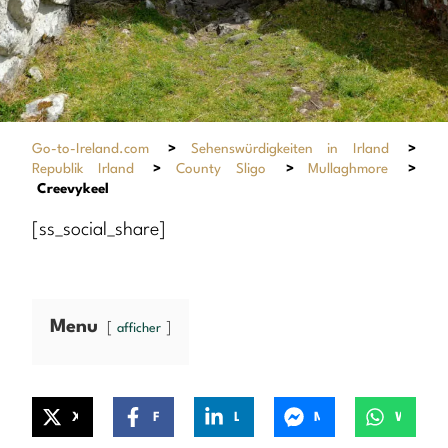
Go-to-Ireland.com
>
Sehenswürdigkeiten in Irland
>
Republik Irland
>
County Sligo
>
Mullaghmore
>
Creevykeel
[ss_social_share]
Menu
afficher
X
Facebook
LinkedIn
Messenger
WhatsApp