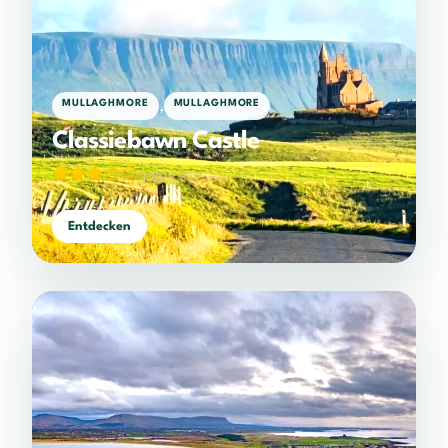
,
MULLAGHMORE
MULLAGHMORE
Classiebawn Castle
3,20/5
(807 votes)
Entdecken