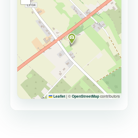
Leaflet
|
©
OpenStreetMap
contributors