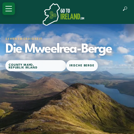
SEHENSWÜRDIGKEIT
Die Mweelrea-Berge
COUNTY MAYO
,
IRISCHE BERGE
REPUBLIK IRLAND