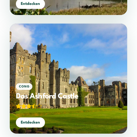
Entdecken
CONG
Das Ashford Castle
3,42/5
(72 votes)
Entdecken