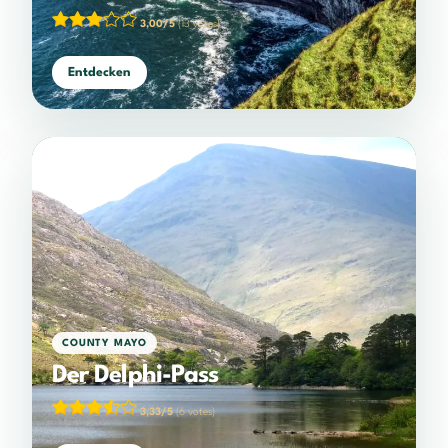
3,00/5
(13 votes)
Entdecken
COUNTY MAYO
Der Delphi-Pass
3,33/5
(6 votes)