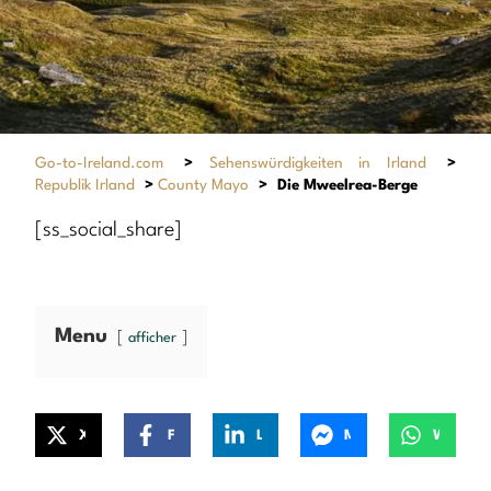
Go-to-Ireland.com
>
Sehenswürdigkeiten in Irland
>
Republik Irland
>
County Mayo
>
Die Mweelrea-Berge
[ss_social_share]
Menu
afficher
X
Facebook
LinkedIn
Messenger
WhatsApp