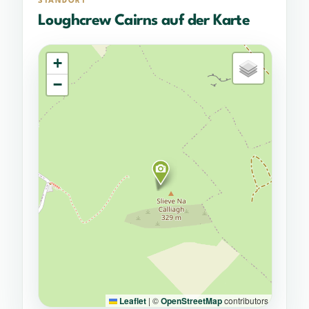
STANDORT
Loughcrew Cairns auf der Karte
+
−
Leaflet
|
©
OpenStreetMap
contributors