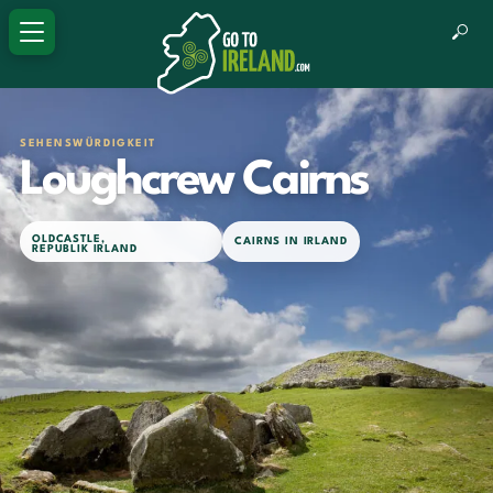
SEHENSWÜRDIGKEIT
Loughcrew Cairns
OLDCASTLE
,
CAIRNS IN IRLAND
REPUBLIK IRLAND