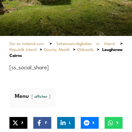
Go-to-Ireland.com
>
Sehenswürdigkeiten in Irland
>
Republik Irland
>
County Meath
>
Oldcastle
>
Loughcrew
Cairns
[ss_social_share]
Menu
afficher
X
Facebook
LinkedIn
Messenger
WhatsApp