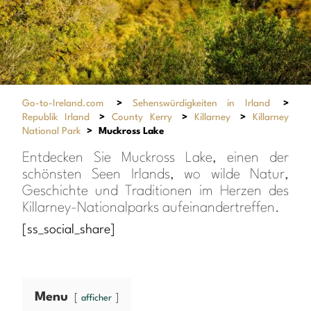
Go-to-Ireland.com
>
Sehenswürdigkeiten in Irland
>
Republik Irland
>
County Kerry
>
Killarney
>
Killarney
National Park
>
Muckross Lake
Entdecken Sie Muckross Lake, einen der
schönsten Seen Irlands, wo wilde Natur,
Geschichte und Traditionen im Herzen des
Killarney-Nationalparks aufeinandertreffen.
[ss_social_share]
Menu
afficher