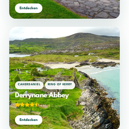
Entdecken
,
CAHERDANIEL
RING OF KERRY
Derrynane Abbey
4,50/5
(2 votes)
Entdecken