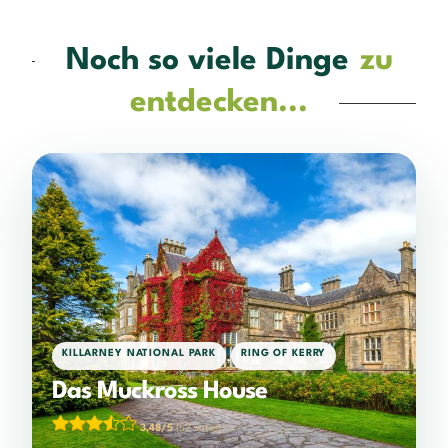
Noch so viele Dinge
zu
entdecken...
,
KILLARNEY NATIONAL PARK
RING OF KERRY
Das Muckross House
3,48/5
(52 votes)