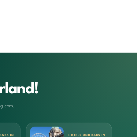
rland!
ng.com.
B&BS IN
HOTELS UND B&BS IN