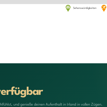
Sehenswürdigkeiten
verfügbar
hlfühlst, und genieße deinen Aufenthalt in Irland in vollen Zügen.