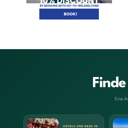
Finde
Eine A
HOTELS UND B&BS IN