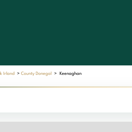
k Irland
>
County Donegal
>
Keenaghan