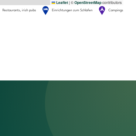
Leaflet
|
©
OpenStreetMap
contributors
Restaurants, irish pubs
Einrichtungen zum Schlafen
Campings