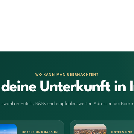
WO KANN MAN ÜBERNACHTEN?
 deine Unterkunft in I
uswahl an Hotels, B&Bs und empfehlenswerten Adressen bei Booki
HOTELS UND B&BS IN
HOTELS UND 