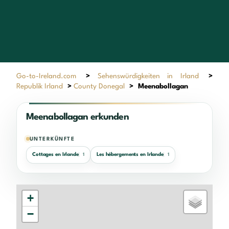
Go-to-Ireland.com
>
Sehenswürdigkeiten in Irland
>
Republik Irland
>
County Donegal
>
Meenabollagan
Meenabollagan erkunden
UNTERKÜNFTE
Cottages en Irlande
Les hébergements en Irlande
1
1
+
−