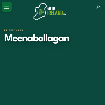
REISEFÜHRER
Meenabollagan