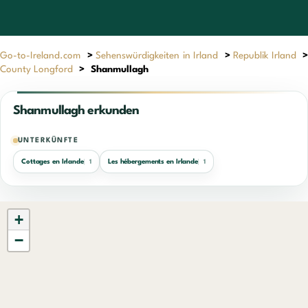
Go-to-Ireland.com
>
Sehenswürdigkeiten in Irland
>
Republik Irland
>
County Longford
>
Shanmullagh
Shanmullagh erkunden
UNTERKÜNFTE
Cottages en Irlande
Les hébergements en Irlande
1
1
+
−