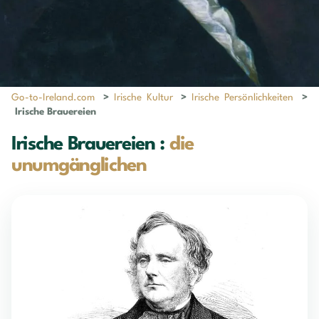
Go-to-Ireland.com
>
Irische Kultur
>
Irische Persönlichkeiten
>
Irische Brauereien
Irische Brauereien :
die
unumgänglichen