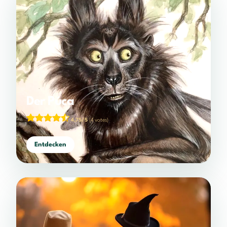
Der Púca
4,75/5
(4 votes)
Entdecken