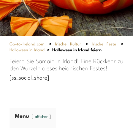
Go-to-Ireland.com
>
Irische Kultur
>
Irische Feste
>
Halloween in Irland
>
Halloween in Irland feiern
Feiern Sie Samain in Irland! Eine Rückkehr zu
den Wurzeln dieses heidnischen Festes!
[ss_social_share]
Menu
afficher