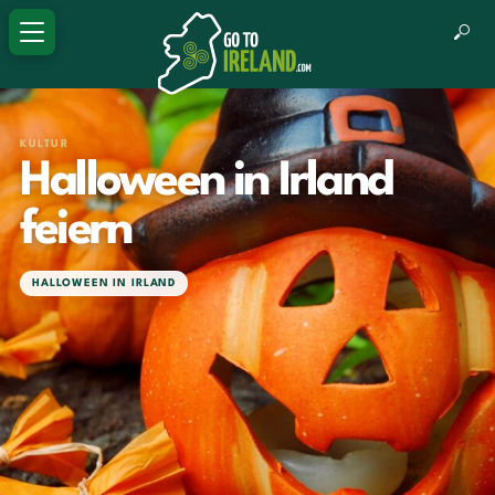
KULTUR
Halloween in Irland
feiern
HALLOWEEN IN IRLAND