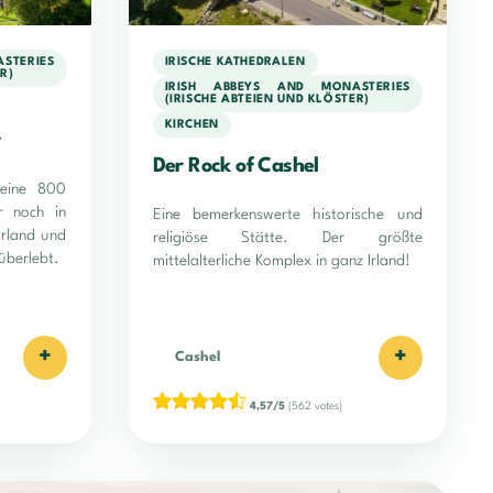
STERIES
IRISCHE KATHEDRALEN
R)
IRISH ABBEYS AND MONASTERIES
(IRISCHE ABTEIEN UND KLÖSTER)
KIRCHEN
y
Der Rock of Cashel
 eine 800
r noch in
Eine bemerkenswerte historische und
 Irland und
religiöse Stätte. Der größte
überlebt.
mittelalterliche Komplex in ganz Irland!
+
+
Cashel
4,57/5
(562 votes)