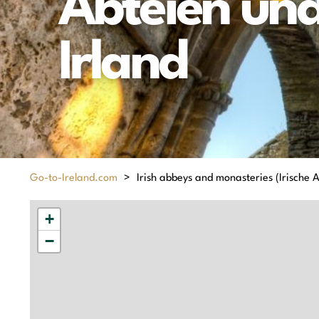
Abteien und 
Irland
Go-to-Ireland.com
>
Irish abbeys and monasteries (Irische A
+
−