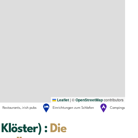
Leaflet
|
©
OpenStreetMap
contributors
Restaurants, irish pubs
Einrichtungen zum Schlafen
Campings
Klöster) :
Die