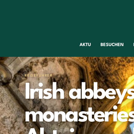
AKTU
BESUCHEN
REISEFÜHRER
Irish abbey
monasteries 