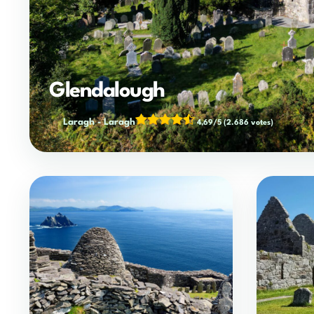
Glendalough
Laragh
-
Laragh
4,69/5
(2.686 votes)