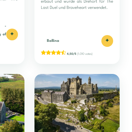
erbaut und wurde als Drehort für The
Last Duel und Braveheart verwendet.
-
+
g of
+
Ballina
4,50/5
(1.010 votes)