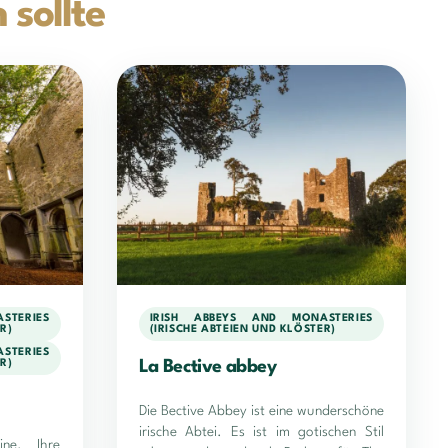
sollte
STERIES
IRISH ABBEYS AND MONASTERIES
R)
(IRISCHE ABTEIEN UND KLÖSTER)
STERIES
R)
La Bective abbey
Die Bective Abbey ist eine wunderschöne
irische Abtei. Es ist im gotischen Stil
ine. Ihre