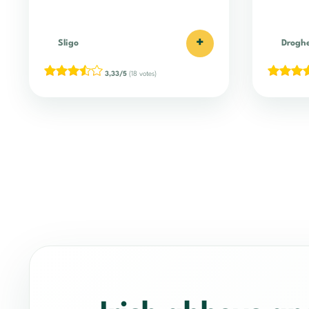
+
Sligo
Drogh
3,33/5
(18 votes)