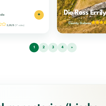
Die Ross Erri
+
eda
County Galway
3,35/5
(17 votes)
1
2
3
4
»