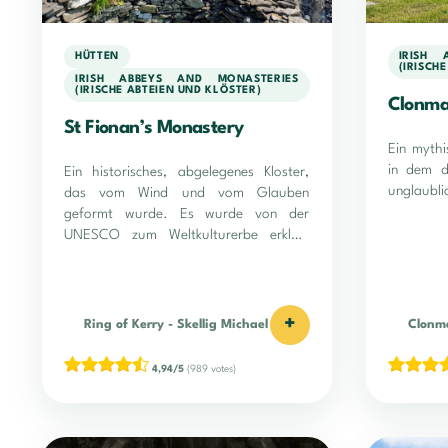
HÜTTEN
IRISH 
(IRISCH
IRISH ABBEYS AND MONASTERIES
(IRISCHE ABTEIEN UND KLÖSTER)
Clonma
St Fionan’s Monastery
Ein mythi
in dem d
Ein historisches, abgelegenes Kloster,
unglaubli
das vom Wind und vom Glauben
geformt wurde. Es wurde von der
UNESCO zum Weltkulturerbe erklärt
und war vom 7. bis zum 18.
Jahrhundert bewohnt!
+
Ring of Kerry
-
Skellig Michael
Clonm
4,94/5
(989 votes)