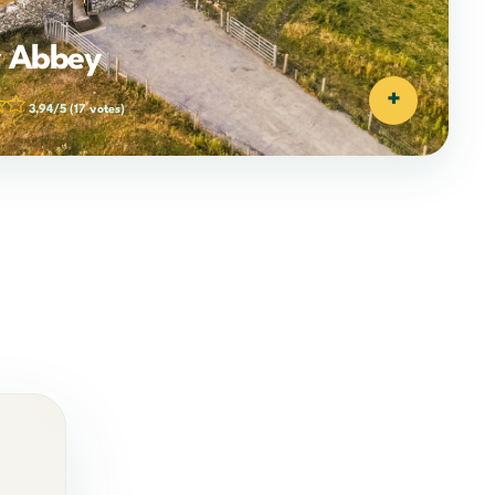
ly Abbey
+
3,94/5
(17 votes)