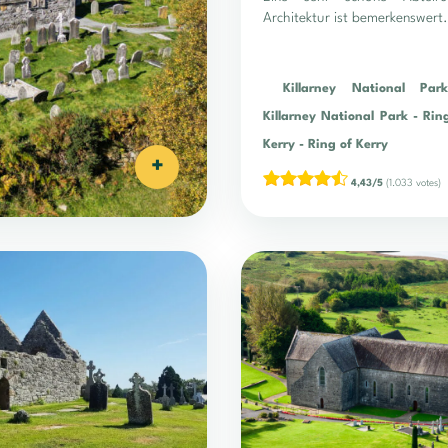
Architektur ist bemerkenswert.
Killarney National Park
Killarney National Park
-
Rin
Kerry
-
Ring of Kerry
+
4,43/5
(1.033 votes)