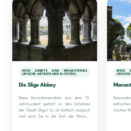
IRISH ABBEYS AND MONASTERIES
IRISH 
(IRISCHE ABTEIEN UND KLÖSTER)
(IRISCH
Die Sligo Abbey
Monast
Diese Dominikanerabtei aus dem 13.
Bewunder
Jahrhundert gehört zu den Schätzen
keltische
der Stadt Sligo! Es ist einfach magisch
irischen K
und wird Sie in die Zeit der Mönche
zurückversetzen.