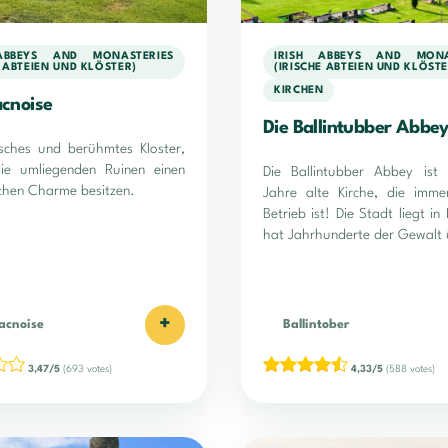
ABBEYS AND MONASTERIES
IRISH ABBEYS AND MONA
E ABTEIEN UND KLÖSTER)
(IRISCHE ABTEIEN UND KLÖSTE
KIRCHEN
cnoise
Die Ballintubber Abbe
sches und berühmtes Kloster,
ie umliegenden Ruinen einen
Die Ballintubber Abbey ist
chen Charme besitzen.
Jahre alte Kirche, die imme
Betrieb ist! Die Stadt liegt in
hat Jahrhunderte der Gewalt 
+
acnoise
Ballintober
3,47/5
(693 votes)
4,33/5
(588 votes)