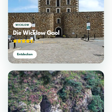
WICKLOW
Die Wicklow Gaol
4,45/5
(559 votes)
Entdecken